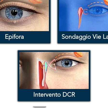
Epifora
Sondaggio Vie La
Intervento DCR