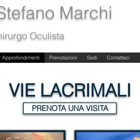
 Stefano Marchi
irurgo Oculista
Approfondimenti
Approfondimenti
Prenotazioni
Prenotazioni
Sedi
Sedi
Contattaci
Contattaci
VIE LACRIMALI
PRENOTA UNA VISITA