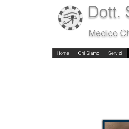
Dott.
Medico Ch
Home
Home
Chi Siamo
Chi Siamo
Servizi
Servizi