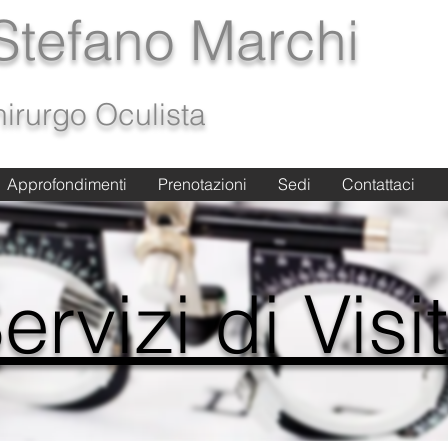
 Stefano Marchi
irurgo Oculista
Approfondimenti
Approfondimenti
Prenotazioni
Prenotazioni
Sedi
Sedi
Contattaci
Contattaci
Glauoma Roma
vizi di Vi
ervizi di Visi
ervizi di Visi