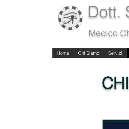
Dott.
Medico Ch
Home
Home
Chi Siamo
Chi Siamo
Servizi
Servizi
CH