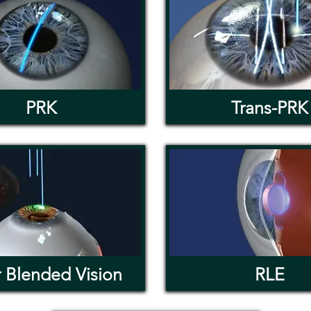
PRK
Trans-PRK
r Blended Vision
RLE