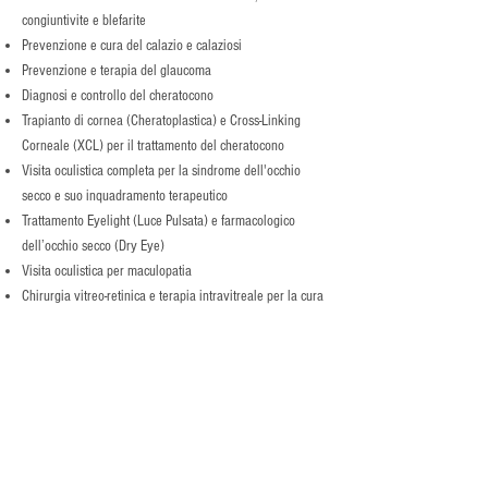
congiuntivite e blefarite
Prevenzione e cura del calazio e calaziosi
Prevenzione e terapia del glaucoma
Diagnosi e controllo del cheratocono
Trapianto di cornea (Cheratoplastica) e Cross-Linking
Corneale (XCL) per il trattamento del cheratocono
Visita oculistica completa per la sindrome dell'occhio
secco e suo inquadramento terapeutico
Trattamento Eyelight (Luce Pulsata) e farmacologico
dell’occhio secco (Dry Eye)
Visita oculistica per maculopatia
Chirurgia vitreo-retinica e terapia intravitreale per la cura
delle malattie retiniche
Sondaggio e lavaggio delle vie lacrimali
Immagini del Centro