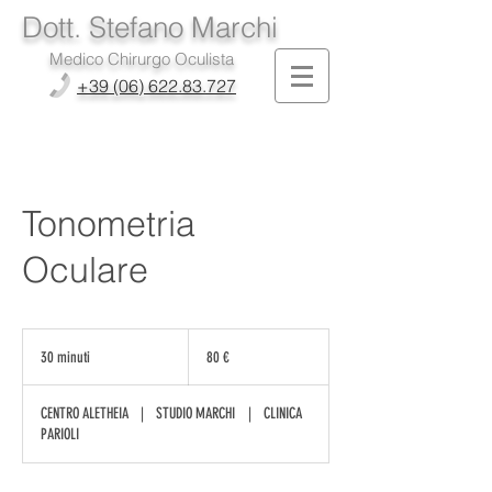
Dott. Stefano Marchi
Medico Chirurgo Oculista
+39 (06) 622.83.727
Tonometria
Oculare
80
euro
30 minuti
3
80 €
0
m
CENTRO ALETHEIA
|
STUDIO MARCHI
|
CLINICA
i
PARIOLI
n
u
t