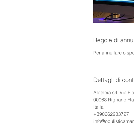
Regole di annu
Per annullare o sp
Dettagli di cont
Aletheia srl, Via Fl
00068 Rignano Fla
Italia
+390662283727
info@oculisticama