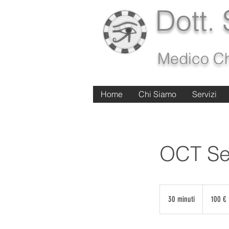
Dott.
Medico Ch
Home
Home
Chi Siamo
Chi Siamo
Servizi
Servizi
OCT Se
100
euro
30 minuti
3
100 €
0
m