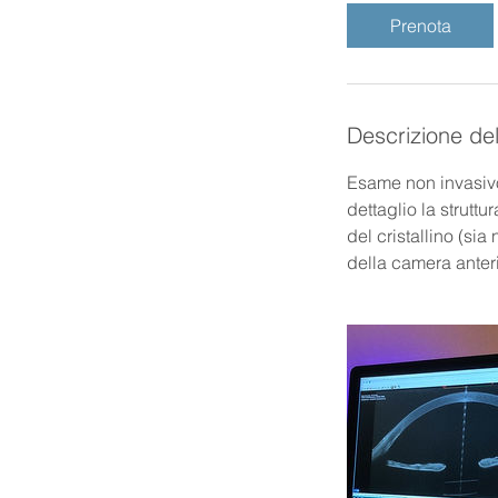
i
Prenota
n
u
t
i
Descrizione del
Esame non invasivo
dettaglio la struttu
del cristallino (sia
della camera anter