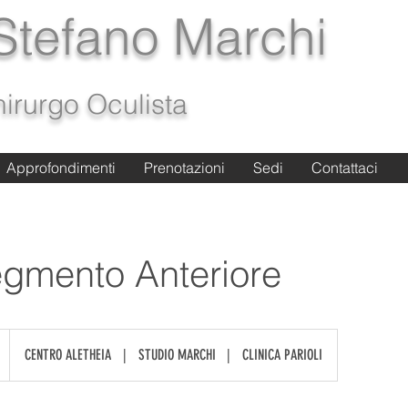
 Stefano Marchi
irurgo Oculista
Approfondimenti
Approfondimenti
Prenotazioni
Prenotazioni
Sedi
Sedi
Contattaci
Contattaci
gmento Anteriore
CENTRO ALETHEIA
|
STUDIO MARCHI
|
CLINICA PARIOLI