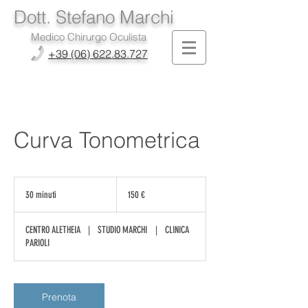
Dott. Stefano Marchi
Medico Chirurgo Oculista
+39 (06) 622.83.727
Curva Tonometrica
150
euro
30 minuti
3
150 €
0
m
CENTRO ALETHEIA
|
STUDIO MARCHI
|
CLINICA
i
PARIOLI
n
u
t
i
Prenota